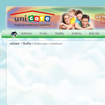
UniCare
O nás
Služby
Galéria
Náš tím
unicare
>
Služby
>
Znakovanie s bábätkami