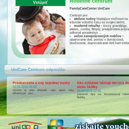
Rodinné centrum
Vstúpiť
FamilyCareCenter UniCare
Centrum pre:
aktívne rodiny
hľadajúce možnosti na
trávenie voľného času so svojimi deťmi,
moderné tehuľky
– kurzy gravidjógy,
pilates, zumba, fitlopty, predpôrodná prípr
odborné poradestvo ...
večne zanepráznených rodičov
–
opatrovanie detí, pomoc v domácnosti,
doučovanie, doprevádzanie detí kam treba.
UniCare Centrum odporúča
Predsavzatia a sny nejednej matky
Ako zvládnuť nástup dieťaťa do 
01.01.2016 00:00
alebo škôlky
chcem si viac dopriať, viac spať, viac
20.08.2015 22:00
dôverovať, viac...
overené tipy na bezstresový nás
škôlky...