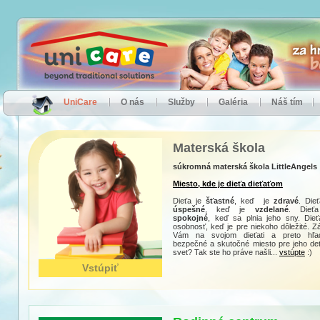
UniCare
O nás
Služby
Galéria
Náš tím
Materská škola
súkromná materská škola LittleAngels
Miesto, kde je dieťa dieťaťom
Dieťa je
šťastné
, keď je
zdravé
. Dieť
úspešné
, keď je
vzdelané
. Dieťa
spokojné
, keď sa plnia jeho sny. Dieť
osobnosť, keď je pre niekoho dôležité. Zá
Vám na svojom dieťati a preto hľa
bezpečné a skutočné miesto pre jeho de
svet? Tak ste ho práve našli...
vstúpte
:)
Vstúpiť