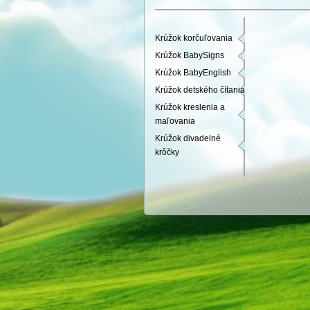
Krúžok korčuľovania
Krúžok BabySigns
Krúžok BabyEnglish
Krúžok detského čítania
Krúžok kreslenia a
maľovania
Krúžok divadelné
krôčky