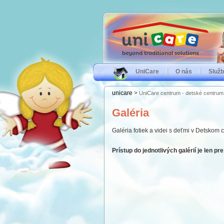
UniCare
O nás
Služ
unicare
>
UniCare centrum - detské centrum 
Galéria
Galéria fotiek a videi s deťmi v Detskom c
Prístup do jednotlivých galérií je len pr