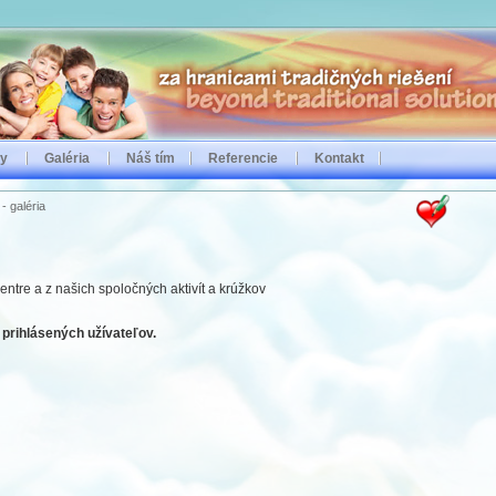
by
Galéria
Náš tím
Referencie
Kontakt
- galéria
entre a z našich spoločných aktivít a krúžkov
e prihlásených užívateľov.