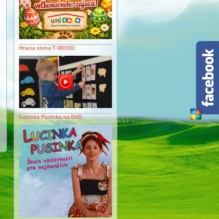
Hracia stena T-WOOD
Lucinka Pusinka na DVD