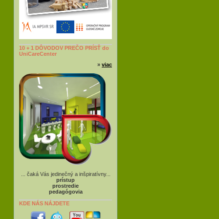
10 + 1 DÔVODOV PREČO PRÍSŤ do
UniCareCenter
»
viac
... čaká Vás jedinečný a inšpiratívny...
prístup
prostredie
pedagógovia
KDE NÁS NÁJDETE